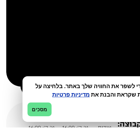
י לשפר את החוויה שלך באתר. בלחיצה על
 שקראת והבנת את
מדיניות פרטיות
מסכים
ימי פעילות
ימי פעילות
רות
בית:
סניף עפולה
סניף חיפה
בוצה:
אודות
א’-ה’: 16:00 –
א’-ה’: 16:00 –
08:00
08:00
ל דלקים
אמנת