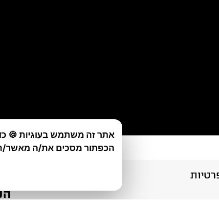
אתר זה משתמש בעוגיות 🍪 כד
הכפתור מסכים את/ה מאשר/ת
רטיות
חב
הק
דלק